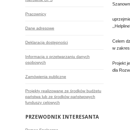
Szanowni
Pracownicy
uprzejmie
,,Helplin
Dane adresowe
Celem dzi
Deklaracja dostępności
w zakresi
Informacja o przetwarzaniu danych
osobowych
Projekt 
dla Rozw
Zamówienia publiczne
Projekty realizowane ze środków budżetu
państwa lub ze środków państwowych
funduszy celowych
PRZEWODNIK
INTERESANTA