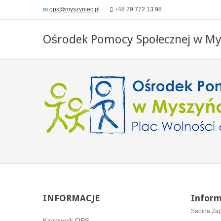
ops@myszyniec.pl
+48 29 772 13 98
Ośrodek Pomocy Społecznej w My
INFORMACJE
Inform
Sabina Zap
Kierownik OPS