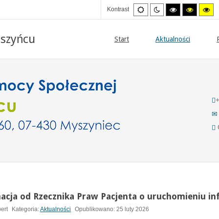
Ustawienia
Tryb
Wysoki
Wysoki
Wy
Kontrast
domyslne
nocny
kontrast
kontrast
kon
tryb
tryb
try
czarno/biały.
czarno/
żół
szyńcu
żółty.
Start
Aktualności
C
acja od Rzecznika Praw Pacjenta o uruchomieniu infol
ert
Kategoria:
Aktualności
Opublikowano: 25 luty 2026