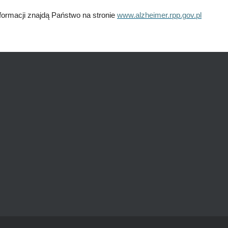
formacji znajdą Państwo na stronie
www.alzheimer.rpp.gov.pl