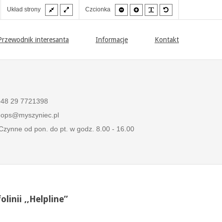
Szeroki
Stały
Mniejsza
Zwiększona
PLG_SYSTEM_JMF
Domyślna
soki
Układ strony
Czcionka
szablon
szablon
czcionka
czcionka
czcionka
trast
b
to/czarny.
Przewodnik interesanta
Informacje
Kontakt
+48 29 7721398
ops@myszyniec.pl
zynne od pon. do pt. w godz. 8.00 - 16.00
inii ,,Helpline”