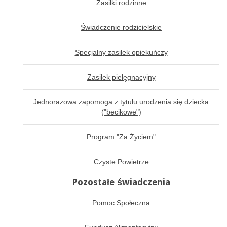
Zasiłki rodzinne
Świadczenie rodzicielskie
Specjalny zasiłek opiekuńczy
Zasiłek pielęgnacyjny
Jednorazowa zapomoga z tytułu urodzenia się dziecka
("becikowe")
Program "Za Życiem"
Czyste Powietrze
Pozostałe świadczenia
Pomoc Społeczna