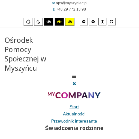
ops@myszyniec.pl
+48 29 772 13 98
Mniejsza
Zwiększona
PLG_SYSTEM_
Domyślna
Ustawienia
Tryb
Wysoki
Wysoki
Wysoki
czcionka
czcionka
czcionka
domyslne
nocny
kontrast
kontrast
kontrast
tryb
tryb
tryb
czarno/biały.
czarno/
żółto/czarny.
Ośrodek
żółty.
Pomocy
Społecznej w
Myszyńcu
Start
Aktualności
Przewodnik interesanta
Świadczenia rodzinne