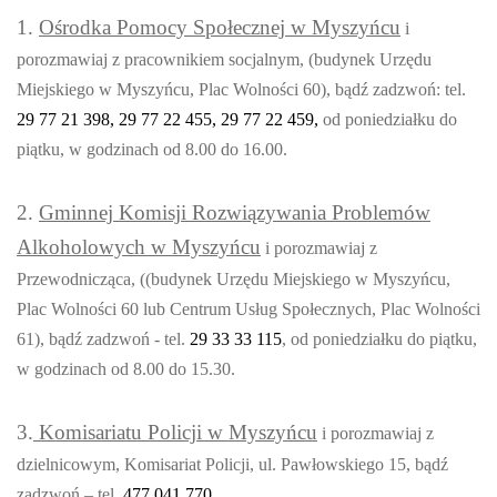
1.
Ośrodka Pomocy Społecznej w Myszyńcu
i
porozmawiaj z pracownikiem socjalnym, (budynek Urzędu
Miejskiego w Myszyńcu, Plac Wolności 60), bądź zadzwoń: tel.
29 77 21 398, 29 77 22 455, 29 77 22 459,
od poniedziałku do
piątku, w godzinach od 8.00 do 16.00.
2.
Gminnej Komisji Rozwiązywania Problemów
Alkoholowych w Myszyńcu
i porozmawiaj z
Przewodnicząca, ((budynek Urzędu Miejskiego w Myszyńcu,
Plac Wolności 60 lub Centrum Usług Społecznych, Plac Wolności
61), bądź zadzwoń - tel.
29 33 33 115
, od poniedziałku do piątku,
w godzinach od 8.00 do 15.30.
3.
Komisariatu Policji w Myszyńcu
i porozmawiaj z
dzielnicowym, Komisariat Policji, ul. Pawłowskiego 15, bądź
zadzwoń – tel.
477 041 770
.