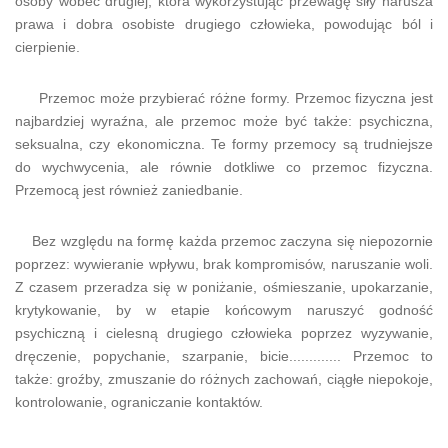
osoby wobec drugiej, która wykorzystując przewagę siły narusza
prawa i dobra osobiste drugiego człowieka, powodując ból i
cierpienie.
Przemoc może przybierać różne formy. Przemoc fizyczna jest
najbardziej wyraźna, ale przemoc może być także: psychiczna,
seksualna, czy ekonomiczna. Te formy przemocy są trudniejsze
do wychwycenia, ale równie dotkliwe co przemoc fizyczna.
Przemocą jest również zaniedbanie.
Bez względu na formę każda przemoc zaczyna się niepozornie
poprzez: wywieranie wpływu, brak kompromisów, naruszanie woli.
Z czasem przeradza się w poniżanie, ośmieszanie, upokarzanie,
krytykowanie, by w etapie końcowym naruszyć godność
psychiczną i cielesną drugiego człowieka poprzez wyzywanie,
dręczenie, popychanie, szarpanie, bicie............. Przemoc to
także: groźby, zmuszanie do różnych zachowań, ciągłe niepokoje,
kontrolowanie, ograniczanie kontaktów.